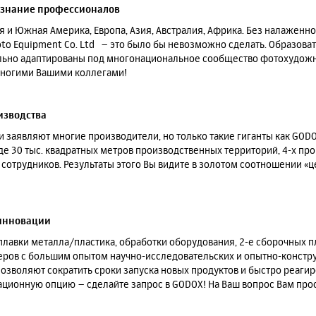
изнание профессионалов
я и Южная Америка, Европа, Азия, Австралия, Африка. Без налажен
oto Equipment Co. Ltd – это было бы невозможно сделать. Образов
но адаптированы под многонациональное сообщество фотохудожни
 многими Вашими коллегами!
изводства
 заявляют многие производители, но только такие гиганты как GODO
иде 30 тыс. квадратных метров производственных территорий, 4-х п
отрудников. Результаты этого Вы видите в золотом соотношении «ц
 инновации
лавки металла/пластика, обработки оборудования, 2-е сборочных п
ов с большим опытом научно-исследовательских и опытно-констру
зволяют сократить сроки запуска новых продуктов и быстро реагиро
ационную опцию – сделайте запрос в GODOX! На Ваш вопрос Вам прос