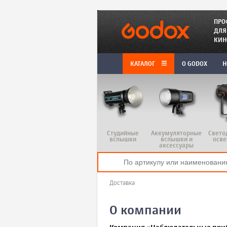
ПРО
ДЛЯ
КИН
КАТАЛОГ
O GODOX
Н
Студийные
Аккумуляторные
Свето
вспышки
вспышки и
осве
аксессуары
Доставка
О компании