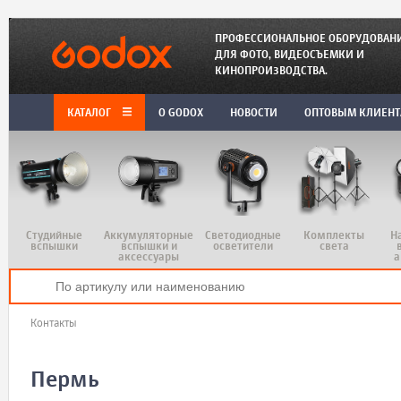
ПРОФЕССИОНАЛЬНОЕ ОБОРУДОВАН
ДЛЯ ФОТО, ВИДЕОСЪЕМКИ И
КИНОПРОИЗВОДСТВА.
КАТАЛОГ
O GODOX
НОВОСТИ
ОПТОВЫМ КЛИЕН
Студийные
Аккумуляторные
Светодиодные
Комплекты
Н
вспышки
вспышки и
осветители
света
аксессуары
а
Контакты
Пермь