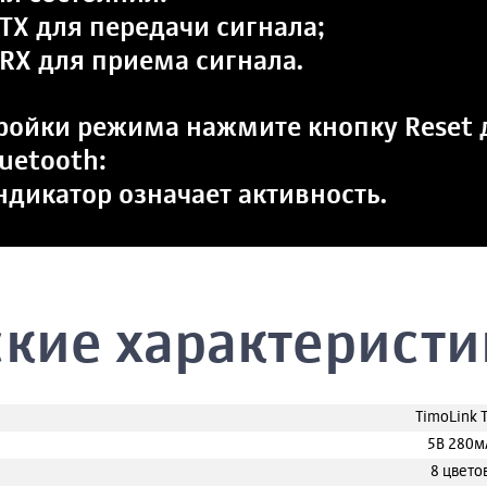
TX для передачи сигнала;
 RX для приема сигнала.
ройки режима нажмите кнопку Reset 
uetooth:
ндикатор означает активность.
ские характеристи
TimoLink 
5В 280м
8 цвето