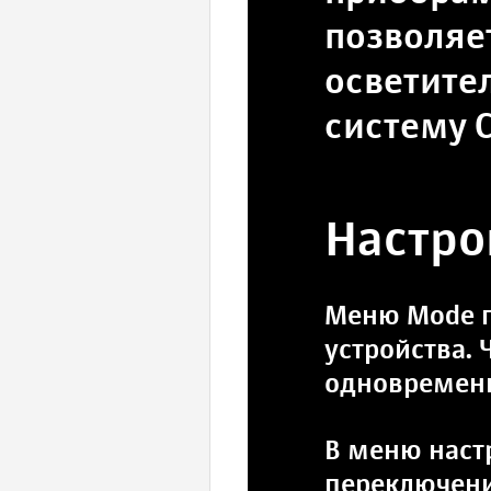
позволяе
осветите
систему 
Настро
Меню Mode п
устройства.
одновременн
В меню наст
переключени