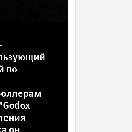
-
ользующий
й по
роллерам
"Godox
ления
а он