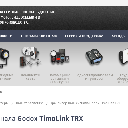
ФЕССИОНАЛЬНОЕ ОБОРУДОВАНИЕ
 ФОТО, ВИДЕОСЪЕМКИ И
ОПРОИЗВОДСТВА.
ОВОСТИ
ОПТОВЫМ КЛИЕНТАМ
СЕРВИС И ПОДДЕРЖКА
АРЕНДА
диодные
Комплекты
Радиосинхронизаторы
Студ
Накамерные
тители
света
и триггеры
обору
вспышки и
и акс
аксессуары
ггеры
/
DMX-управление
/
Трансивер DMX-сигнала Godox TimoLink TRX
нала Godox TimoLink TRX