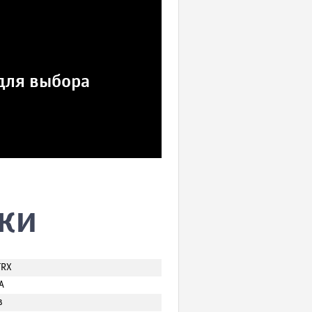
для выбора
ки
TRX
А
в