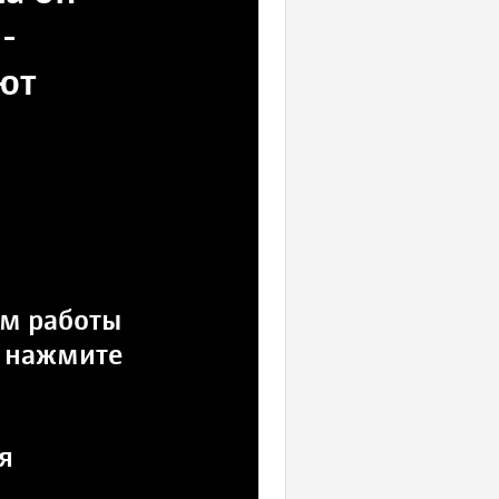
X-
ют
им работы
, нажмите
я