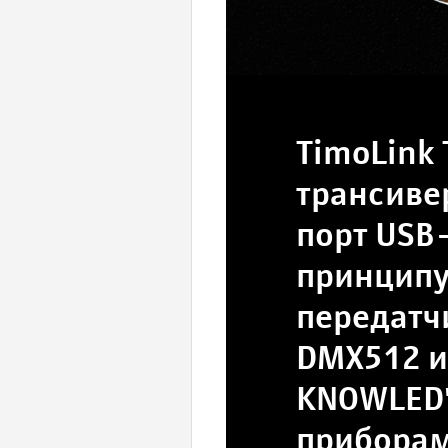
TimoLink
трансиве
порт USB
принципу
передатч
DMX512 и
KNOWLED"
приборам