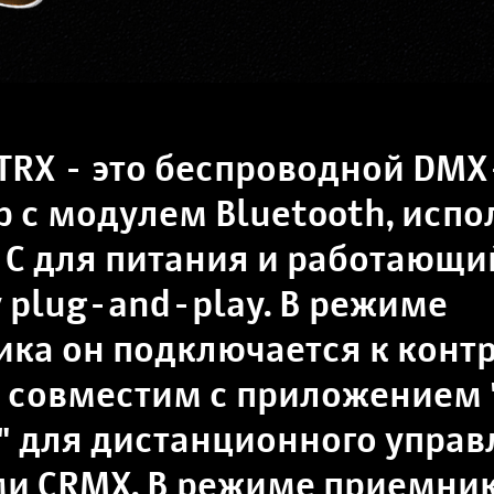
 TRX - это беспроводной DMX
р с модулем Bluetooth, исп
-C для питания и работающи
 plug-and-play. В режиме
ика он подключается к конт
 совместим с приложением 
 для дистанционного управ
и CRMX. В режиме приемник