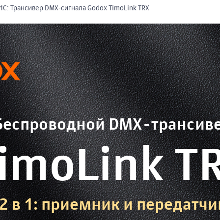
1С: Трансивер DMX-сигнала Godox TimoLink TRX
Беспроводной DMX-трансив
imoLink T
2 в 1: приемник и передатчи