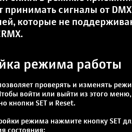
т принимать сигналы от DM
лей, которые не поддержива
CRMX.
йка режима работы
озволяет проверять и изменять реж
 Чтобы войти или выйти из этого меню
о кнопки SET и Reset.
ройки режима нажмите кнопку SET дл
я состояния: