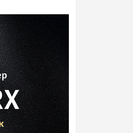
ер
RX
к