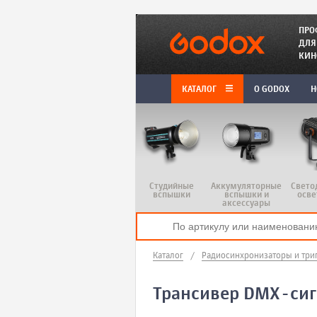
ПРО
ДЛЯ
КИН
КАТАЛОГ
O GODOX
Н
Студийные
Аккумуляторные
Свето
вспышки
вспышки и
осве
аксессуары
Каталог
/
Радиосинхронизаторы и три
Трансивер DMX-сиг