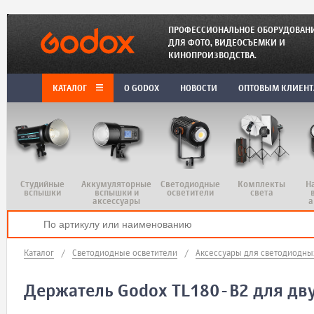
ПРОФЕССИОНАЛЬНОЕ ОБОРУДОВАН
ДЛЯ ФОТО, ВИДЕОСЪЕМКИ И
КИНОПРОИЗВОДСТВА.
КАТАЛОГ
O GODOX
НОВОСТИ
ОПТОВЫМ КЛИЕН
Студийные
Аккумуляторные
Светодиодные
Комплекты
Н
вспышки
вспышки и
осветители
света
аксессуары
а
Каталог
/
Светодиодные осветители
/
Аксессуары для светодиодны
Держатель Godox TL180-B2 для дву