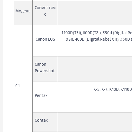
Совместим
Модель
с
1100D(T3i), 600D(T2i), 550d (Digital Re
Canon EOS
XSi), 400D (Digital Rebel XTi), 350D 
Canon
Powershot
C1
K-5, K-7, K10D, K110D
Pentax
Contax