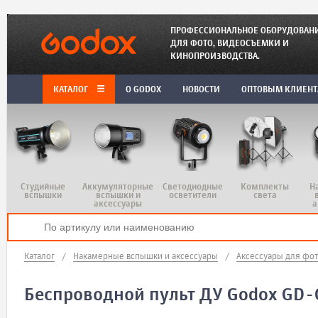
ПРОФЕССИОНАЛЬНОЕ ОБОРУДОВАН
ДЛЯ ФОТО, ВИДЕОСЪЕМКИ И
КИНОПРОИЗВОДСТВА.
КАТАЛОГ
O GODOX
НОВОСТИ
ОПТОВЫМ КЛИЕН
Студийные
Аккумуляторные
Светодиодные
Комплекты
Н
вспышки
вспышки и
осветители
света
аксессуары
а
Каталог
/
Накамерные вспышки и аксессуары
/
Аксессуары для фо
Беспроводной пульт ДУ Godox GD-