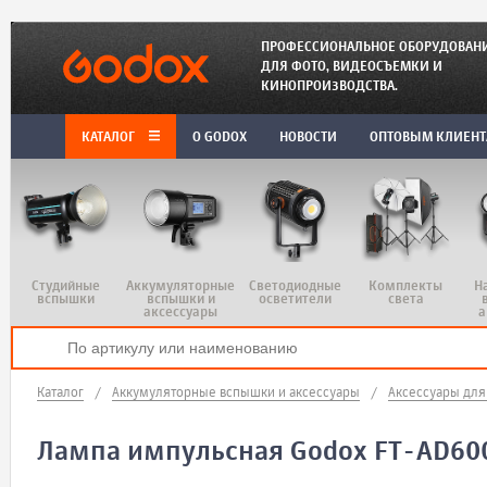
ПРОФЕССИОНАЛЬНОЕ ОБОРУДОВАН
ДЛЯ ФОТО, ВИДЕОСЪЕМКИ И
КИНОПРОИЗВОДСТВА.
КАТАЛОГ
O GODOX
НОВОСТИ
ОПТОВЫМ КЛИЕН
Студийные
Аккумуляторные
Светодиодные
Комплекты
Н
вспышки
вспышки и
осветители
света
аксессуары
а
Каталог
/
Аккумуляторные вспышки и аксессуары
/
Аксессуары для
Лампа импульсная Godox FT-AD60