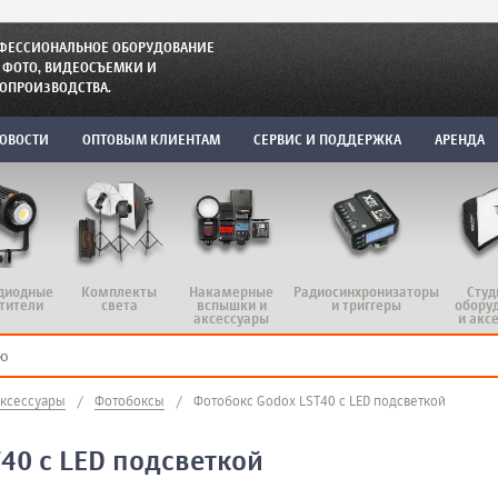
ФЕССИОНАЛЬНОЕ ОБОРУДОВАНИЕ
 ФОТО, ВИДЕОСЪЕМКИ И
ОПРОИЗВОДСТВА.
ОВОСТИ
ОПТОВЫМ КЛИЕНТАМ
СЕРВИС И ПОДДЕРЖКА
АРЕНДА
диодные
Комплекты
Радиосинхронизаторы
Студ
Накамерные
тители
света
и триггеры
обору
вспышки и
и акс
аксессуары
аксессуары
/
Фотобоксы
/
Фотобокс Godox LST40 с LED подсветкой
40 с LED подсветкой