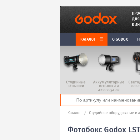
ПРО
ДЛЯ
КИН
КАТАЛОГ
O GODOX
Н
Студийные
Аккумуляторные
Свето
вспышки
вспышки и
осве
аксессуары
Каталог
/
Студийное оборудование и 
Фотобокс Godox LST