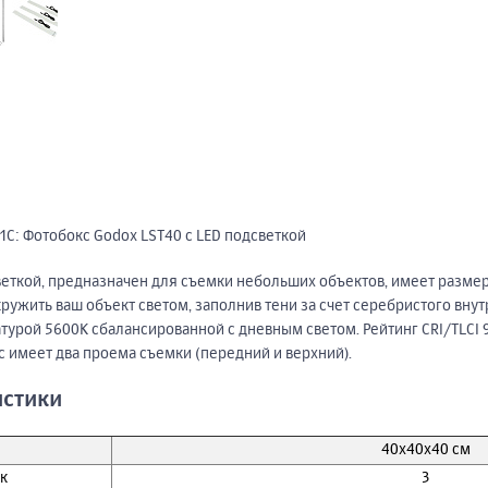
1С: Фотобокс Godox LST40 с LED подсветкой
веткой, предназначен для съемки небольших объектов, имеет разме
кружить ваш объект светом, заполнив тени за счет серебристого вну
атурой 5600K сбалансированной с дневным светом. Рейтинг CRI/TLCI
с имеет два проема съемки (передний и верхний).
истики
40х40х40 см
к
3