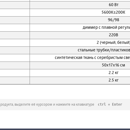
60 Вт
5600К±200К
96/98
диммер с плавной регул
220В
2 (черный, белый
стальные трубки/пластико
синтетическая ткань с серебристым с
50х17х16 см
2.2 кг
2.5 кг
ctrl + Enter
продукта, выделите её курсором и нажмите на клавиатуре