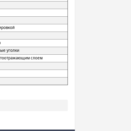
ировкой
)
вые уголки
ветоотражающим слоем