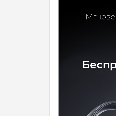
Мгновен
Беспр