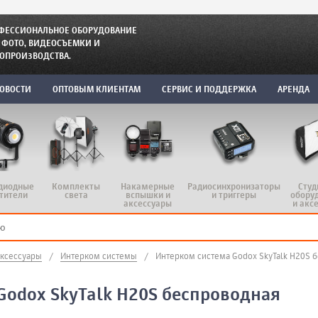
ФЕССИОНАЛЬНОЕ ОБОРУДОВАНИЕ
 ФОТО, ВИДЕОСЪЕМКИ И
ОПРОИЗВОДСТВА.
ОВОСТИ
ОПТОВЫМ КЛИЕНТАМ
СЕРВИС И ПОДДЕРЖКА
АРЕНДА
диодные
Комплекты
Радиосинхронизаторы
Студ
Накамерные
тители
света
и триггеры
обору
вспышки и
и акс
аксессуары
аксессуары
/
Интерком системы
/
Интерком система Godox SkyTalk H20S 
Godox SkyTalk H20S беспроводная