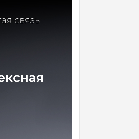
ая связь
ексная