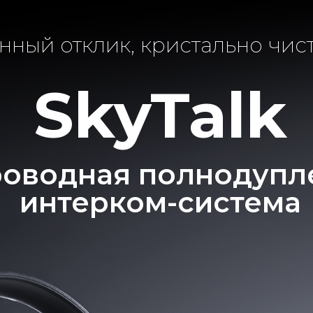
ный отклик, кристально чист
SkyTalk
оводная полнодупл
интерком-система