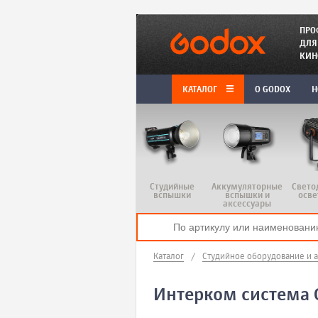
ПРО
ДЛЯ
КИН
КАТАЛОГ
O GODOX
Н
Студийные
Аккумуляторные
Свето
вспышки
вспышки и
осве
аксессуары
Каталог
/
Студийное оборудование и 
Интерком система 