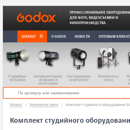
ПРОФЕССИОНАЛЬНОЕ ОБОРУДОВАН
ДЛЯ ФОТО, ВИДЕОСЪЕМКИ И
КИНОПРОИЗВОДСТВА.
КАТАЛОГ
O GODOX
НОВОСТИ
ОПТОВЫМ КЛИЕН
Студийные
Аккумуляторные
Светодиодные
Комплекты
Н
вспышки
вспышки и
осветители
света
аксессуары
а
Каталог
/
Комплекты света
/
Комплект студийного оборудования Go
Комплект студийного оборудовани