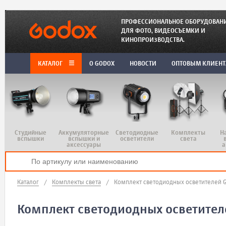
ПРОФЕССИОНАЛЬНОЕ ОБОРУДОВАН
ДЛЯ ФОТО, ВИДЕОСЪЕМКИ И
КИНОПРОИЗВОДСТВА.
КАТАЛОГ
O GODOX
НОВОСТИ
ОПТОВЫМ КЛИЕН
Студийные
Аккумуляторные
Светодиодные
Комплекты
Н
вспышки
вспышки и
осветители
света
аксессуары
а
Каталог
/
Комплекты света
/
Комплект светодиодных осветителей G
Комплект светодиодных осветителе