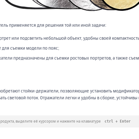
тель применяется для решения той или иной задачи:
ртрет или подсветить небольшой объект, удобны своей компактност
 для съемки модели по пояс;
тели предназначены для съемки ростовых портретов, а также съем
иобретают стойки-держатели, позволяющие установить модификатор
ть световой поток. Отражатели легки и удобны в сборке, устойчивы 
ctrl + Enter
продукта, выделите её курсором и нажмите на клавиатуре