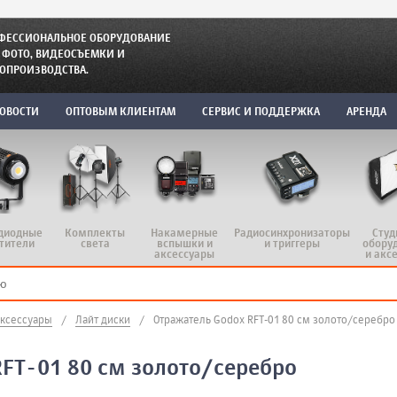
ФЕССИОНАЛЬНОЕ ОБОРУДОВАНИЕ
 ФОТО, ВИДЕОСЪЕМКИ И
ОПРОИЗВОДСТВА.
ОВОСТИ
ОПТОВЫМ КЛИЕНТАМ
СЕРВИС И ПОДДЕРЖКА
АРЕНДА
диодные
Комплекты
Радиосинхронизаторы
Студ
Накамерные
тители
света
и триггеры
обору
вспышки и
и акс
аксессуары
аксессуары
/
Лайт диски
/
Отражатель Godox RFT-01 80 см золото/серебро
FT-01 80 см золото/серебро