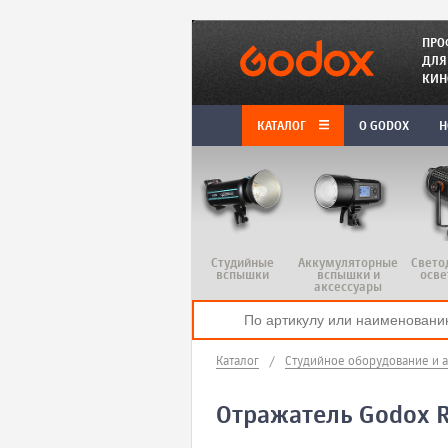
ПРО
ДЛЯ
КИН
КАТАЛОГ
O GODOX
Н
Студийные
Аккумуляторные
Свето
вспышки
вспышки и
осве
аксессуары
Каталог
/
Студийное оборудование и 
Отражатель Godox R