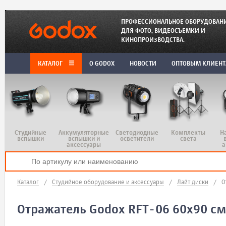
ПРОФЕССИОНАЛЬНОЕ ОБОРУДОВАН
ДЛЯ ФОТО, ВИДЕОСЪЕМКИ И
КИНОПРОИЗВОДСТВА.
КАТАЛОГ
O GODOX
НОВОСТИ
ОПТОВЫМ КЛИЕН
Студийные
Аккумуляторные
Светодиодные
Комплекты
Н
вспышки
вспышки и
осветители
света
аксессуары
а
Каталог
/
Студийное оборудование и аксессуары
/
Лайт диски
/
О
Отражатель Godox RFT-06 60x90 см 