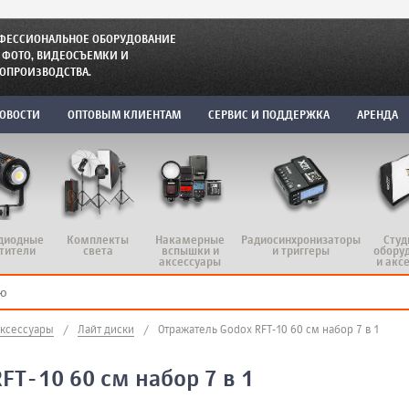
ФЕССИОНАЛЬНОЕ ОБОРУДОВАНИЕ
 ФОТО, ВИДЕОСЪЕМКИ И
ОПРОИЗВОДСТВА.
ОВОСТИ
ОПТОВЫМ КЛИЕНТАМ
СЕРВИС И ПОДДЕРЖКА
АРЕНДА
диодные
Комплекты
Радиосинхронизаторы
Студ
Накамерные
тители
света
и триггеры
обору
вспышки и
и акс
аксессуары
аксессуары
/
Лайт диски
/
Отражатель Godox RFT-10 60 см набор 7 в 1
FT-10 60 см набор 7 в 1