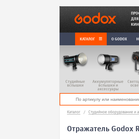
ПРО
ДЛЯ
КИН
КАТАЛОГ
O GODOX
Н
Студийные
Аккумуляторные
Свето
вспышки
вспышки и
осве
аксессуары
Каталог
/
Студийное оборудование и 
Отражатель Godox R