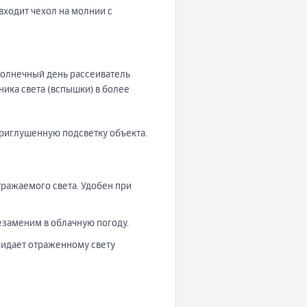
входит чехол на молнии с
солнечный день рассеиватель
ика света (вспышки) в более
приглушенную подсветку объекта.
тражаемого света. Удобен при
езаменим в облачную погоду.
ридает отраженному свету