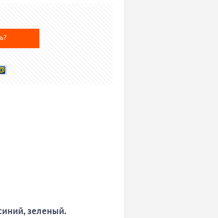
ь?
синий, зеленый.