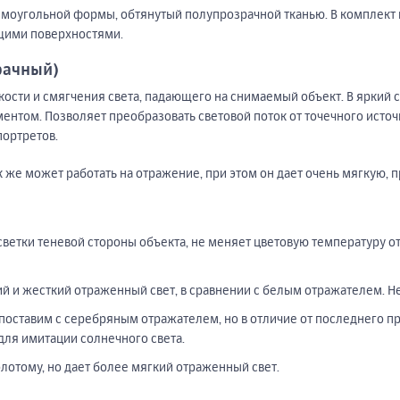
ямоугольной формы, обтянутый полупрозрачной тканью. В комплект 
ими поверхностями.
рачный)
ости и смягчения света, падающего на снимаемый объект. В яркий 
нтом. Позволяет преобразовать световой поток от точечного источн
портретов.
 же может работать на отражение, при этом он дает очень мягкую, 
ветки теневой стороны объекта, не меняет цветовую температуру о
ий и жесткий отраженный свет, в сравнении с белым отражателем. Н
опоставим с серебряным отражателем, но в отличие от последнего п
для имитации солнечного света.
олотому, но дает более мягкий отраженный свет.