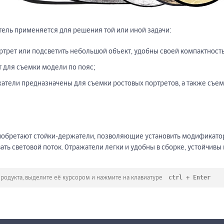
тель применяется для решения той или иной задачи:
ртрет или подсветить небольшой объект, удобны своей компактност
 для съемки модели по пояс;
тели предназначены для съемки ростовых портретов, а также съем
иобретают стойки-держатели, позволяющие установить модификатор
ть световой поток. Отражатели легки и удобны в сборке, устойчивы 
ctrl + Enter
продукта, выделите её курсором и нажмите на клавиатуре