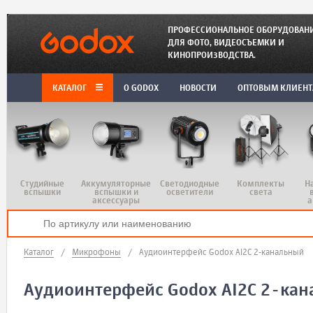
ПРОФЕССИОНАЛЬНОЕ ОБОРУДОВАН
ДЛЯ ФОТО, ВИДЕОСЪЕМКИ И
КИНОПРОИЗВОДСТВА.
КАТАЛОГ
O GODOX
НОВОСТИ
ОПТОВЫМ КЛИЕН
Студийные
Аккумуляторные
Светодиодные
Комплекты
Н
вспышки
вспышки и
осветители
света
аксессуары
а
Каталог
/
Микрофоны
/
Аудиоинтерфейс Godox AI2C 2-канальный
Аудиоинтерфейс Godox AI2C 2-ка