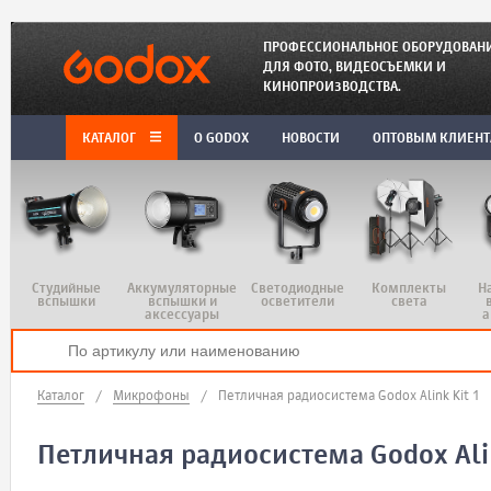
ПРОФЕССИОНАЛЬНОЕ ОБОРУДОВАН
ДЛЯ ФОТО, ВИДЕОСЪЕМКИ И
КИНОПРОИЗВОДСТВА.
КАТАЛОГ
O GODOX
НОВОСТИ
ОПТОВЫМ КЛИЕН
Студийные
Аккумуляторные
Светодиодные
Комплекты
Н
вспышки
вспышки и
осветители
света
аксессуары
а
Каталог
/
Микрофоны
/
Петличная радиосистема Godox Alink Kit 1
Петличная радиосистема Godox Alin