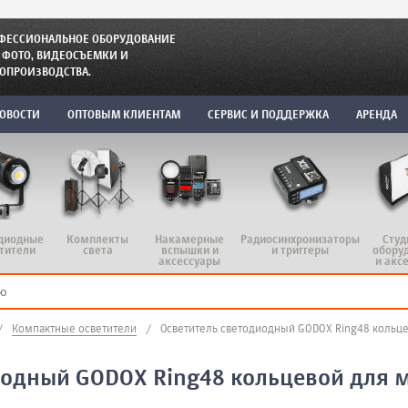
ФЕССИОНАЛЬНОЕ ОБОРУДОВАНИЕ
 ФОТО, ВИДЕОСЪЕМКИ И
ОПРОИЗВОДСТВА.
ОВОСТИ
ОПТОВЫМ КЛИЕНТАМ
СЕРВИС И ПОДДЕРЖКА
АРЕНДА
диодные
Комплекты
Радиосинхронизаторы
Студ
Накамерные
тители
света
и триггеры
обору
вспышки и
и акс
аксессуары
/
Компактные осветители
/
Осветитель светодиодный GODOX Ring48 кольц
иодный GODOX Ring48 кольцевой для 