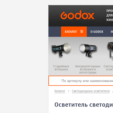
ПРО
ДЛЯ
КИН
КАТАЛОГ
O GODOX
Н
Студийные
Аккумуляторные
Свето
вспышки
вспышки и
осве
аксессуары
Каталог
/
Светодиодные осветители
Осветитель светод