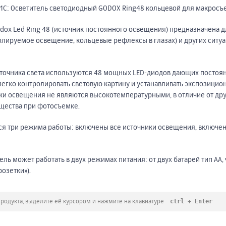
 1С: Осветитель светодиодный GODOX Ring48 кольцевой для макросъ
dox Led Ring 48 (источник постоянного освещения) предназначена 
ролируемое освещение, кольцевые рефлексы в глазах) и других сит
сточника света используются 48 мощных LED-диодов дающих постоян
 легко контролировать световую картину и устанавливать экспозици
ки освещения не являются высокотемпературными, в отличие от дру
щества при фотосъемке.
ся три режима работы: включены все источники освещения, включен
ь может работать в двух режимах питания: от двух батарей тип АА, 
розетки»).
ctrl + Enter
продукта, выделите её курсором и нажмите на клавиатуре