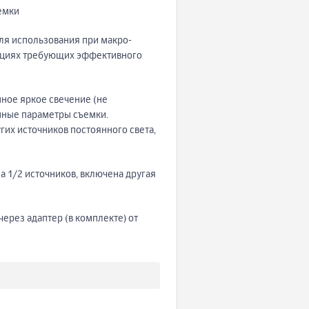
емки
для использования при макро-
уациях требующих эффективного
ное яркое свечение (не
онные параметры съемки.
гих источников постоянного света,
а 1/2 источников, включена другая
через адаптер (в комплекте) от