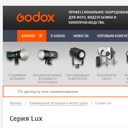
ПРОФЕССИОНАЛЬНОЕ ОБОРУДОВАН
ДЛЯ ФОТО, ВИДЕОСЪЕМКИ И
КИНОПРОИЗВОДСТВА.
КАТАЛОГ
O GODOX
НОВОСТИ
ОПТОВЫМ КЛИЕН
Студийные
Аккумуляторные
Светодиодные
Комплекты
Н
вспышки
вспышки и
осветители
света
аксессуары
а
Каталог
/
Накамерные вспышки и аксессуары
/
Серия Lux
Серия Lux