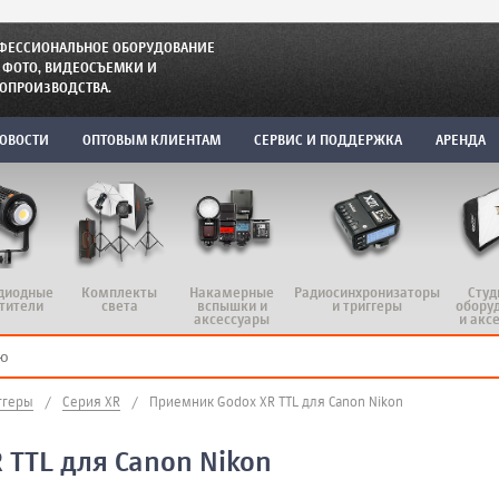
ФЕССИОНАЛЬНОЕ ОБОРУДОВАНИЕ
 ФОТО, ВИДЕОСЪЕМКИ И
ОПРОИЗВОДСТВА.
ОВОСТИ
ОПТОВЫМ КЛИЕНТАМ
СЕРВИС И ПОДДЕРЖКА
АРЕНДА
диодные
Комплекты
Радиосинхронизаторы
Студ
Накамерные
тители
света
и триггеры
обору
вспышки и
и акс
аксессуары
ггеры
/
Серия XR
/
Приемник Godox XR TTL для Canon Nikon
TTL для Canon Nikon