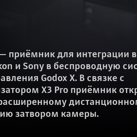
 — приёмник для интеграции 
ikon и Sony в беспроводную си
авления Godox X. В связке с
затором X3 Pro приёмник отк
 расширенному дистанционно
ию затвором камеры.