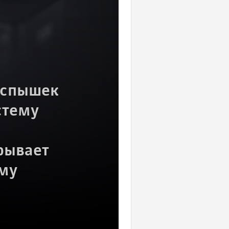
вспышек
стему
рывает
му