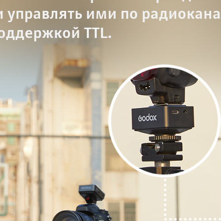
и управлять ими по радиокана
оддержкой TTL.