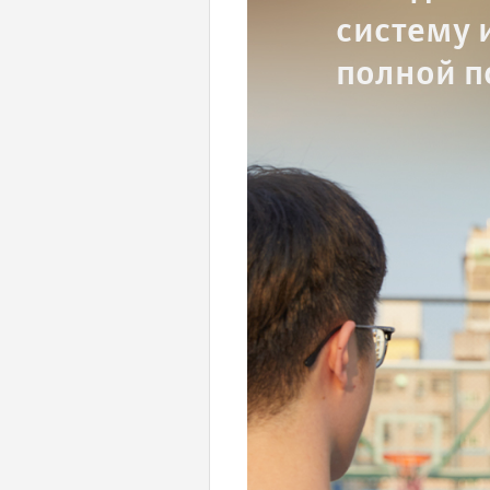
систему 
полной п