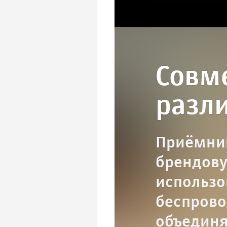
Совм
разл
Приёмник
брендову
использо
беспрово
объединя