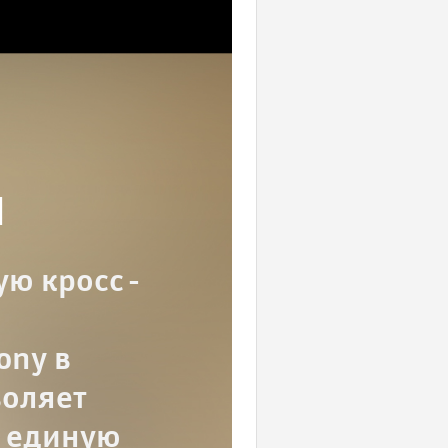
и
ую кросс-
ony в
воляет
в единую