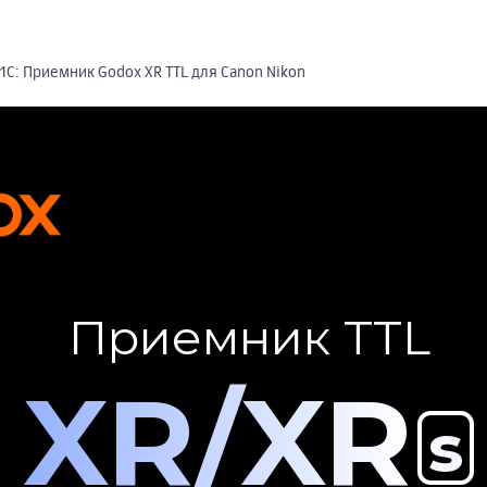
1С: Приемник Godox XR TTL для Canon Nikon
Приемник TTL
XR/XR
s