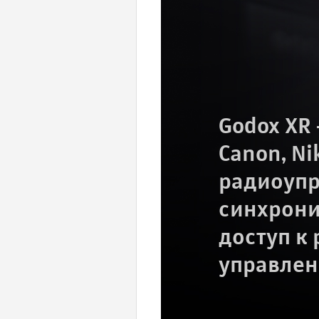
Godox XR
Canon, N
радиоупр
синхрони
доступ к
управлен