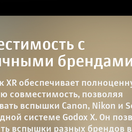
естимость с
ичными брендам
 XR обеспечивает полноценн
ю совместимость, позволяя
вать вспышки Canon, Nikon и S
дной системе Godox X. Он поз
ть вспышки разных брендов 