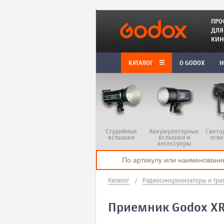
ПРО
ДЛЯ
КИН
КАТАЛОГ
O GODOX
Н
Студийные
Аккумуляторные
Свето
вспышки
вспышки и
осве
аксессуары
Каталог
/
Радиосинхронизаторы и три
Приемник Godox XR 