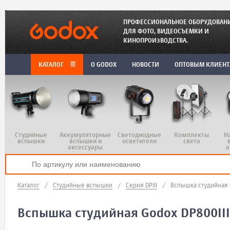
ПРОФЕССИОНАЛЬНОЕ ОБОРУДОВАН
ДЛЯ ФОТО, ВИДЕОСЪЕМКИ И
КИНОПРОИЗВОДСТВА.
КАТАЛОГ
O GODOX
НОВОСТИ
ОПТОВЫМ КЛИЕН
Студийные
Аккумуляторные
Светодиодные
Комплекты
Н
вспышки
вспышки и
осветители
света
аксессуары
а
Каталог
/
Студийные вспышки
/
Серия DPIII
/
Вспышка студийная 
Вспышка студийная Godox DP800III