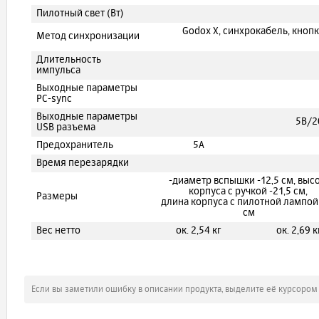
Пилотный свет (Вт)
Godox X, синхрокабель, кноп
Метод синхронизации
Длительность
импульса
Выходные параметры
PC-sync
Выходные параметры
5В/2
USB разъема
Предохранитель
5А
Время перезарядки
-диаметр вспышки -12,5 см, выс
корпуса с ручкой -21,5 см,
Размеры
длина корпуса с пилотной лампой 
см
Вес нетто
ок. 2,54 кг
ок. 2,69 к
Если вы заметили ошибку в описании продукта, выделите её курсоро