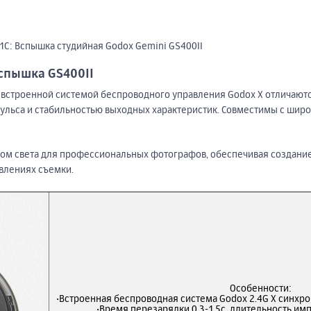
1С: Вспышка студийная Godox Gemini GS400II
спышка GS400II
 встроенной системой беспроводного управления Godox X отличаютс
ульса и стабильностью выходных характеристик. Совместимы с ши
ом света для профессиональных фотографов, обеспечивая создани
влениях съемки.
Особенности:
·Встроенная беспроводная система Godox 2.4G X синхр
·Время перезарядки 0,3-1,5с, длительность имп