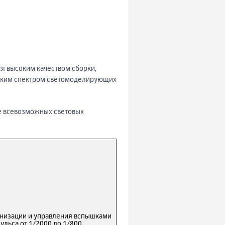
я высоким качеством сборки,
роким спектром светомоделирующих
е всевозможных световых
онизации и управления вспышками
ульса от 1/2000 до 1/800