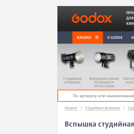
ПРО
ДЛЯ
КИН
КАТАЛОГ
O GODOX
Н
Студийные
Аккумуляторные
Свето
вспышки
вспышки и
осве
аксессуары
Каталог
/
Студийные вспышки
/
Сер
Вспышка студийная