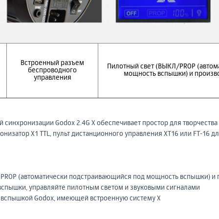
Встроенный разъем
Пилотный свет (ВЫКЛ/PROP (автом
беспроводного
мощность вспышки) и произво
управления
 синхронизации Godox 2.4G X обеспечивает простор для творчеств
низатор Х1 TTL, пульт дистанционного управления ХТ16 или FT-16 
, PROP (автоматически подстраивающийся под мощность вспышки) и 
вспышки, управляйте пилотным светом и звуковыми сигналами
й вспышкой Godox, имеющей встроенную систему X