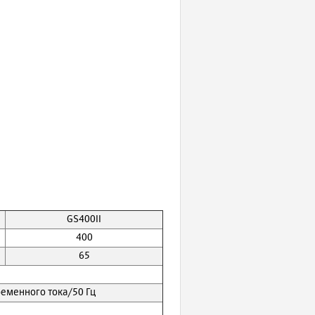
GS400II
400
65
ременного тока/50 Гц