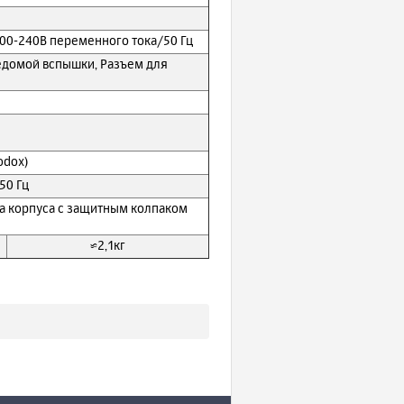
 200-240В переменного тока/50 Гц
едомой вспышки, Разъем для
odox)
50 Гц
на корпуса с защитным колпаком
≈2,1кг