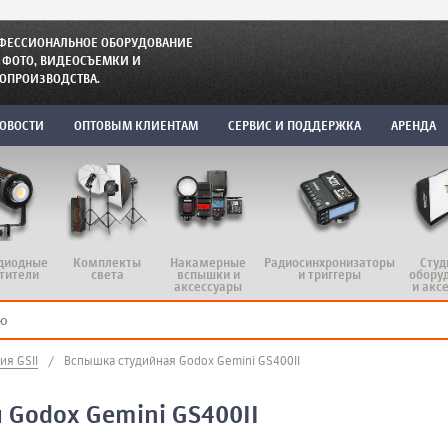
ФЕССИОНАЛЬНОЕ ОБОРУДОВАНИЕ
 ФОТО, ВИДЕОСЪЕМКИ И
ОПРОИЗВОДСТВА.
ОВОСТИ
ОПТОВЫМ КЛИЕНТАМ
СЕРВИС И ПОДДЕРЖКА
АРЕНДА
диодные
Комплекты
Радиосинхронизаторы
Студ
Накамерные
тители
света
и триггеры
обору
вспышки и
и акс
аксессуары
ия GSII
/
Вспышка студийная Godox Gemini GS400II
 Godox Gemini GS400II