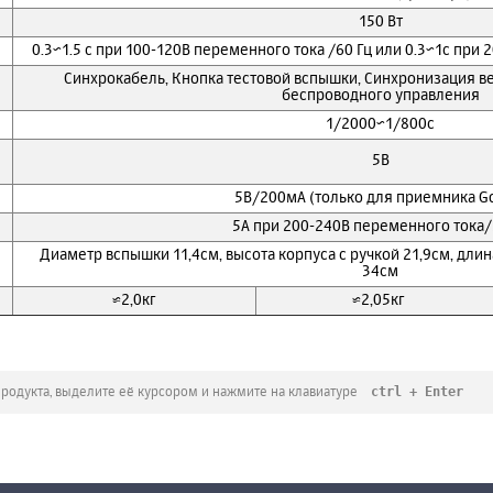
150 Вт
0.3~1.5 с при 100-120В переменного тока /60 Гц или 0.3~1с при
Синхрокабель, Кнопка тестовой вспышки, Синхронизация в
беспроводного управления
1/2000~1/800c
5В
5В/200мА (только для приемника G
5А при 200-240В переменного тока/
Диаметр вспышки 11,4см, высота корпуса с ручкой 21,9см, дли
34см
≈2,0кг
≈2,05кг
ctrl + Enter
продукта, выделите её курсором и нажмите на клавиатуре