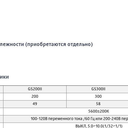
лежности (приобретаются отдельно)
тики
GS200II
GS300II
200
300
49
58
5600±200К
100-120В переменного тока /60 Гц или 200-240В пе
ВЫКЛ, 5.0~10.0(1/32~1/1)