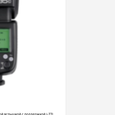
ой вспышкой c поддержкой i-TTL