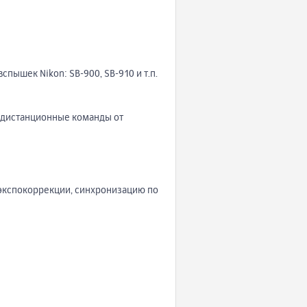
ышек Nikon: SB-900, SB-910 и т.п.
 и дистанционные команды от
 экспокоррекции, синхронизацию по