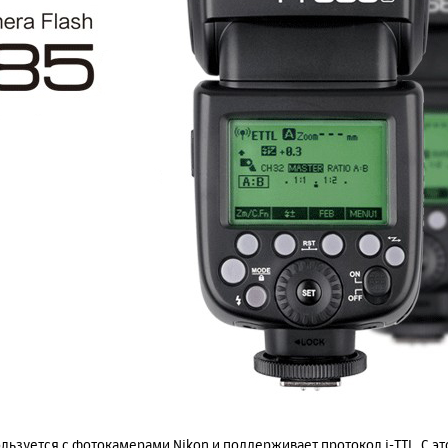
ьзуется с фотокамерами Nikon и поддерживает протокол i-TTL. C эт