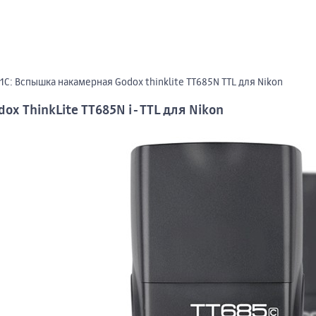
С: Вспышка накамерная Godox thinklite TT685N TTL для Nikon
x ThinkLite TT685N i-TTL для Nikon