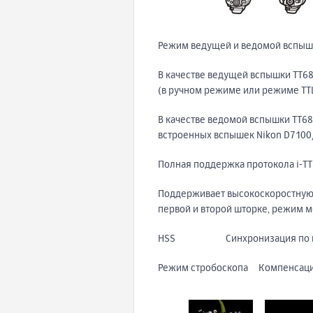
Режим ведущей и ведомой вспыш
В качестве ведущей вспышки TT68
(в ручном режиме или режиме TT
В качестве ведомой вспышки TT685
встроенных вспышек Nikon D7100/
Полная поддержка протокола i-TT
Поддерживает высокоскоростную с
первой и второй шторке, режим м
HSS Синхронизация по перво
Режим стробоскопа Компенсация