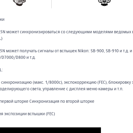
ки
5N может синхронизироваться со следующими моделями ведомых всп
L)
N может получать сигналы от вспышек Nikon: SB-900, SB-910 и т.д.
D7000/D800 и т.д.
L:
инхронизацию (макс. 1/8000с), экспокоррекцию (FEC), блокировку
оделирующего света, управление с дисплея меню камеры и т.п.
й шторке Синхронизация по второй шторке
 экспозиции вспышки (FEC)