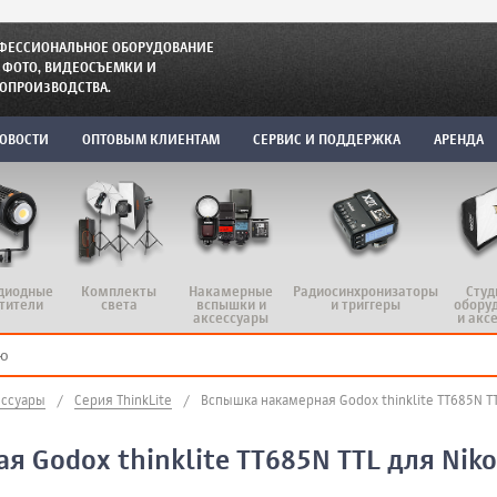
ФЕССИОНАЛЬНОЕ ОБОРУДОВАНИЕ
 ФОТО, ВИДЕОСЪЕМКИ И
ОПРОИЗВОДСТВА.
ОВОСТИ
ОПТОВЫМ КЛИЕНТАМ
СЕРВИС И ПОДДЕРЖКА
АРЕНДА
диодные
Комплекты
Радиосинхронизаторы
Студ
Накамерные
тители
света
и триггеры
обору
вспышки и
и акс
аксессуары
ессуары
/
Серия ThinkLite
/
Вспышка накамерная Godox thinklite TT685N TT
 Godox thinklite TT685N TTL для Nik