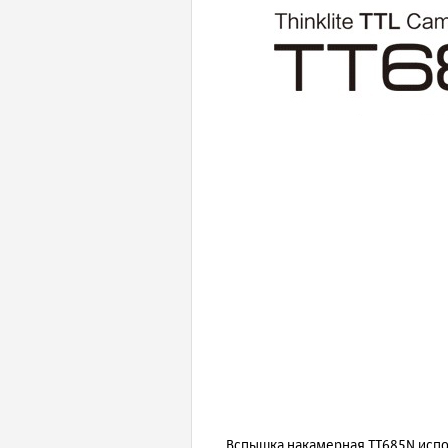
Вспышка накамерная TT685N испол