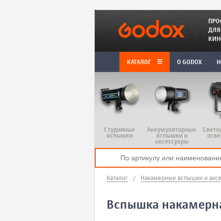
ПРО
ДЛЯ
КИН
КАТАЛОГ
O GODOX
Н
Студийные
Аккумуляторные
Свето
вспышки
вспышки и
осве
аксессуары
Каталог
/
Накамерные вспышки и акс
Вспышка накамерная