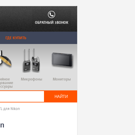
ОБРАТНЫЙ ЗВОНОК
ГДЕ КУПИТЬ
ийное
Микрофоны
Мониторы
дование
ессуары
L для Nikon
on