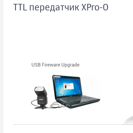
TTL передатчик XPro-O