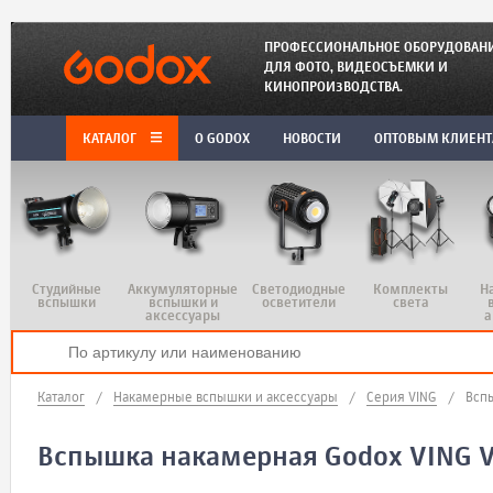
ПРОФЕССИОНАЛЬНОЕ ОБОРУДОВАН
ДЛЯ ФОТО, ВИДЕОСЪЕМКИ И
КИНОПРОИЗВОДСТВА.
КАТАЛОГ
O GODOX
НОВОСТИ
ОПТОВЫМ КЛИЕН
Студийные
Аккумуляторные
Светодиодные
Комплекты
Н
вспышки
вспышки и
осветители
света
аксессуары
а
Каталог
/
Накамерные вспышки и аксессуары
/
Серия VING
/
Всп
Вспышка накамерная Godox VING V