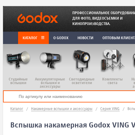
ПРОФЕССИОНАЛЬНОЕ ОБОРУДОВАН
ДЛЯ ФОТО, ВИДЕОСЪЕМКИ И
КИНОПРОИЗВОДСТВА.
КАТАЛОГ
O GODOX
НОВОСТИ
ОПТОВЫМ КЛИЕН
Студийные
Аккумуляторные
Светодиодные
Комплекты
Н
вспышки
вспышки и
осветители
света
аксессуары
а
Каталог
/
Накамерные вспышки и аксессуары
/
Серия VING
/
Вспы
Вспышка накамерная Godox VING V8