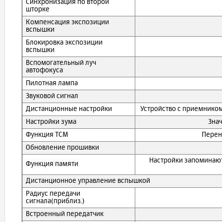
Синхронизация по второй
шторке
Компенсация экспозиции
вспышки
Блокировка экспозиции
вспышки
Вспомогательный луч
автофокуса
Пилотная лампа
Звуковой сигнал
Дистанционные настройки
Устройство с приемником
Настройки зума
Зна
Функция TCM
Перен
Обновление прошивки
Настройки запоминают
Функция памяти
Дистанционное управление вспышкой
Радиус передачи
сигнала(приблиз.)
Встроенный передатчик