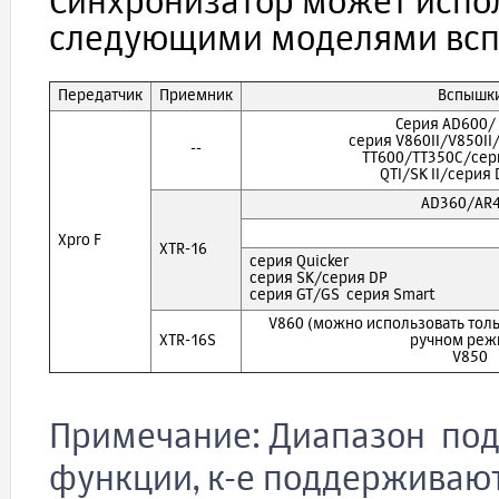
Синхронизатор может испо
следующими моделями вс
Передатчик
Приемник
Вспышк
Серия AD600/
серия V860II/V850II
--
TT600/TT350C/сери
QTI/SK II/серия D
AD360/AR
Xpro F
XTR-16
серия Quicker
серия SK/серия DP
серия GT/GS серия Smart
V860 (можно использовать толь
XTR-16S
ручном реж
V850
Примечание: Диапазон под
функции, к-е поддерживают