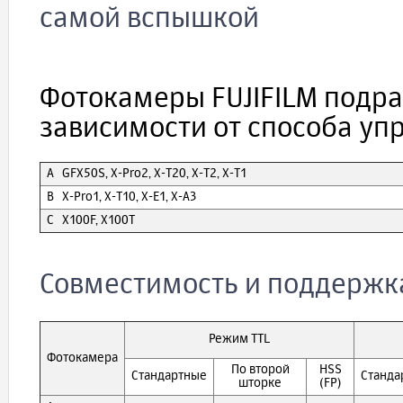
самой вспышкой
Фотокамеры FUJIFILM подра
зависимости от способа у
A GFX50S, X-Pro2, X-T20, X-T2, X-T1
B X-Pro1, X-T10, X-E1, X-A3
C X100F, X100T
Совместимость и поддержк
Режим TTL
Фотокамера
По второй
HSS
Стандартные
Станда
шторке
(FP)