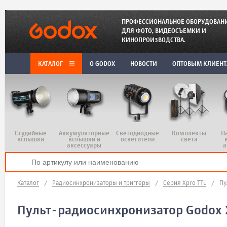
ПРОФЕССИОНАЛЬНОЕ ОБОРУДОВАН
ДЛЯ ФОТО, ВИДЕОСЪЕМКИ И
КИНОПРОИЗВОДСТВА.
КАТАЛОГ
O GODOX
НОВОСТИ
ОПТОВЫМ КЛИЕН
Студийные
Аккумуляторные
Светодиодные
Комплекты
Н
вспышки
вспышки и
осветители
света
аксессуары
а
Каталог
/
Радиосинхронизаторы и триггеры
/
Серия Xpro TTL
/
Пу
Пульт-радиосинхронизатор Godox X