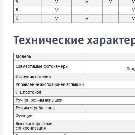
A
Ѵ
Ѵ
Ѵ
B
--
--
Ѵ
C
--
Ѵ
Ѵ
Технические характе
Модель
Совместимые фотокамеры
Под
Источник питания
Управление экспозицией вспышки
TTL протокол
Ручной режим вспышки
Режим стробоскопа
Функции
Высокоскоростная
синхронизация