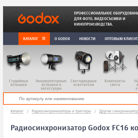
ПРОФЕССИОНАЛЬНОЕ ОБОРУДОВАН
ДЛЯ ФОТО, ВИДЕОСЪЕМКИ И
КИНОПРОИЗВОДСТВА.
КАТАЛОГ
O GODOX
НОВОСТИ
ОПТОВЫМ КЛИЕН
Студийные
Аккумуляторные
Светодиодные
Комплекты
Н
вспышки
вспышки и
осветители
света
аксессуары
а
Каталог
/
Радиосинхронизаторы и триггеры
/
Другие синхронизато
Радиосинхронизатор Godox FC16 к