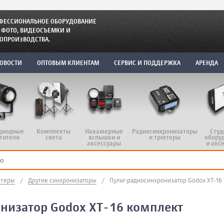
ФЕССИОНАЛЬНОЕ ОБОРУДОВАНИЕ
 ФОТО, ВИДЕОСЪЕМКИ И
ОПРОИЗВОДСТВА.
ОВОСТИ
ОПТОВЫМ КЛИЕНТАМ
СЕРВИС И ПОДДЕРЖКА
АРЕНДА
диодные
Комплекты
Радиосинхронизаторы
Студ
Накамерные
тители
света
и триггеры
обору
вспышки и
и акс
аксессуары
ггеры
/
Другие синхронизаторы
/
Пульт-радиосинхронизатор Godox XT-16
низатор Godox XT-16 комплект