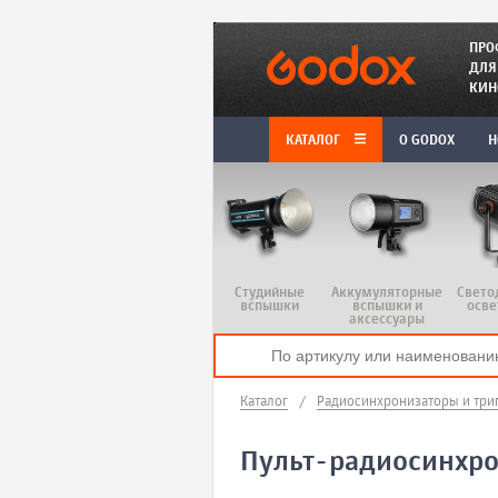
ПРО
ДЛЯ
КИН
КАТАЛОГ
O GODOX
Н
Студийные
Аккумуляторные
Свето
вспышки
вспышки и
осве
аксессуары
Каталог
/
Радиосинхронизаторы и три
Пульт-радиосинхро