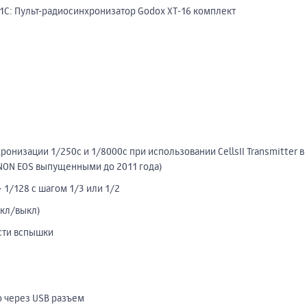
1С: Пульт-радиосинхронизатор Godox XT-16 комплект
низации 1/250c и 1/8000c при использовании CellsII Transmitter в 
NON EOS выпущенными до 2011 года)
1/128 с шагом 1/3 или 1/2
вкл/выкл)
сти вспышки
о через USB разъем