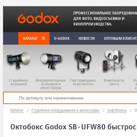
ПРОФЕССИОНАЛЬНОЕ ОБОРУДОВАН
ДЛЯ ФОТО, ВИДЕОСЪЕМКИ И
КИНОПРОИЗВОДСТВА.
КАТАЛОГ
O GODOX
НОВОСТИ
ОПТОВЫМ КЛИЕН
Студийные
Аккумуляторные
Светодиодные
Комплекты
Н
вспышки
вспышки и
осветители
света
аксессуары
а
Каталог
/
Студийное оборудование и аксессуары
/
Софтбоксы
/
О
Октобокс Godox SB-UFW80 быстрос