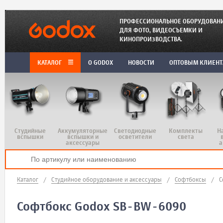
ПРОФЕССИОНАЛЬНОЕ ОБОРУДОВАН
ДЛЯ ФОТО, ВИДЕОСЪЕМКИ И
КИНОПРОИЗВОДСТВА.
КАТАЛОГ
O GODOX
НОВОСТИ
ОПТОВЫМ КЛИЕН
Студийные
Аккумуляторные
Светодиодные
Комплекты
Н
вспышки
вспышки и
осветители
света
аксессуары
а
Каталог
/
Студийное оборудование и аксессуары
/
Софтбоксы
/
С
Софтбокс Godox SB-BW-6090