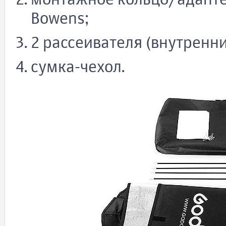
монтажное кольцо/адапте
Bowens;
2 рассеивателя (внутренн
сумка-чехол.