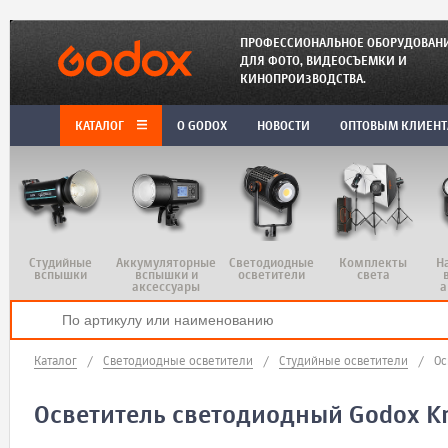
ПРОФЕССИОНАЛЬНОЕ ОБОРУДОВАН
ДЛЯ ФОТО, ВИДЕОСЪЕМКИ И
КИНОПРОИЗВОДСТВА.
КАТАЛОГ
O GODOX
НОВОСТИ
ОПТОВЫМ КЛИЕН
Студийные
Аккумуляторные
Светодиодные
Комплекты
Н
вспышки
вспышки и
осветители
света
аксессуары
а
Каталог
/
Светодиодные осветители
/
Студийные осветители
/
Ос
Осветитель светодиодный Godox 