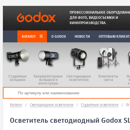
ПРОФЕССИОНАЛЬНОЕ ОБОРУДОВАН
ДЛЯ ФОТО, ВИДЕОСЪЕМКИ И
КИНОПРОИЗВОДСТВА.
КАТАЛОГ
O GODOX
НОВОСТИ
ОПТОВЫМ КЛИЕН
Студийные
Аккумуляторные
Светодиодные
Комплекты
Н
вспышки
вспышки и
осветители
света
аксессуары
а
Каталог
/
Светодиодные осветители
/
Студийные осветители
/
Ос
Осветитель светодиодный Godox 