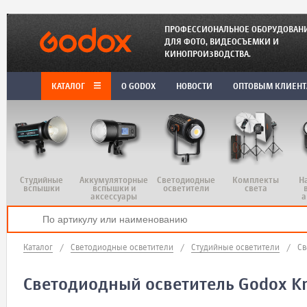
ПРОФЕССИОНАЛЬНОЕ ОБОРУДОВАН
ДЛЯ ФОТО, ВИДЕОСЪЕМКИ И
КИНОПРОИЗВОДСТВА.
КАТАЛОГ
O GODOX
НОВОСТИ
ОПТОВЫМ КЛИЕН
Студийные
Аккумуляторные
Светодиодные
Комплекты
Н
вспышки
вспышки и
осветители
света
аксессуары
а
Каталог
/
Светодиодные осветители
/
Студийные осветители
/
Св
Светодиодный осветитель Godox K