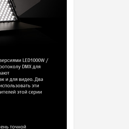
 версиями LED1000W /
ротоколу DMX для
вают
к и для видео. Два
использовать эти
ителей этой серии
чень точной