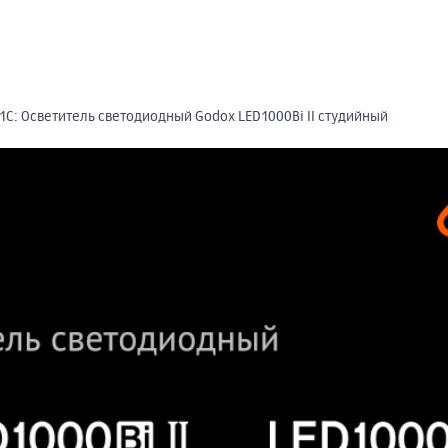
1С: Осветитель светодиодный Godox LED1000Bi II студийный