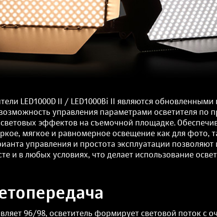
ели LED1000D II / LED1000Bi II являются обновленными
 возможность управления параметрами осветителя по п
 световых эффектов на съемочной площадке. Обеспечи
кое, мягкое и равномерное освещение как для фото, та
рианта управления и простота эксплуатации позволяют 
те и в любых условиях, что делает использование освет
ветопередача
авляет 96/98, осветитель формирует световой поток с о