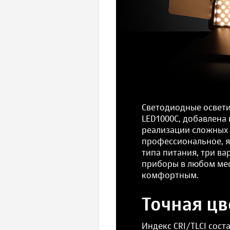
Светодиодные осветит
LED1000C, добавлена
реализации сложных
профессиональное, яр
типа питания, три ва
приборы в любом мес
комфортным.
Точная ц
Индекс CRI/TLCI сост