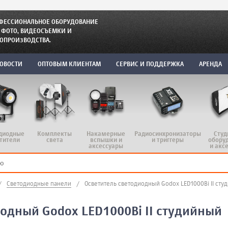
ФЕССИОНАЛЬНОЕ ОБОРУДОВАНИЕ
 ФОТО, ВИДЕОСЪЕМКИ И
ОПРОИЗВОДСТВА.
ОВОСТИ
ОПТОВЫМ КЛИЕНТАМ
СЕРВИС И ПОДДЕРЖКА
АРЕНДА
диодные
Комплекты
Радиосинхронизаторы
Студ
Накамерные
тители
света
и триггеры
обору
вспышки и
и акс
аксессуары
/
Светодиодные панели
/
Осветитель светодиодный Godox LED1000Bi II сту
одный Godox LED1000Bi II студийный