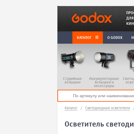
ПРО
ДЛЯ
КИН
КАТАЛОГ
O GODOX
Н
Студийные
Аккумуляторные
Свето
вспышки
вспышки и
осве
аксессуары
Каталог
/
Светодиодные осветители
Осветитель светоди