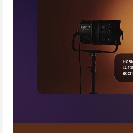
Новы
«Ого
восп