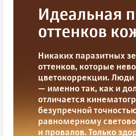
Идеальная п
оттенков ко
Никаких паразитных зе
оттенков, которые нев
цветокоррекции. Люди 
— именно так, как и д
отличается кинематог
безупречной точность
равномерному световом
и провалов. Только здо