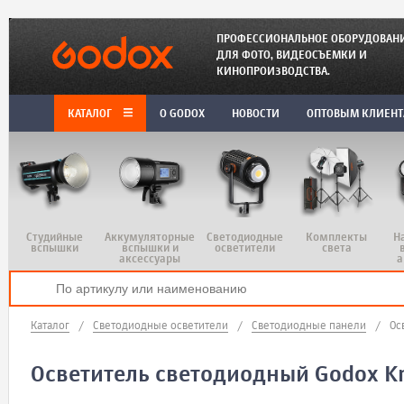
ПРОФЕССИОНАЛЬНОЕ ОБОРУДОВАН
ДЛЯ ФОТО, ВИДЕОСЪЕМКИ И
КИНОПРОИЗВОДСТВА.
КАТАЛОГ
O GODOX
НОВОСТИ
ОПТОВЫМ КЛИЕН
Студийные
Аккумуляторные
Светодиодные
Комплекты
Н
вспышки
вспышки и
осветители
света
аксессуары
а
Каталог
/
Светодиодные осветители
/
Светодиодные панели
/
Ос
Осветитель светодиодный Godox K