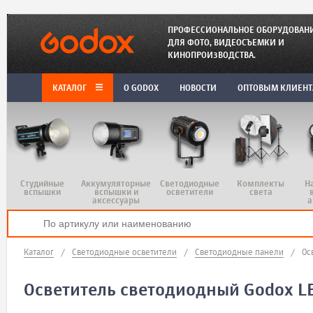
ПРОФЕССИОНАЛЬНОЕ ОБОРУДОВАН
ДЛЯ ФОТО, ВИДЕОСЪЕМКИ И
КИНОПРОИЗВОДСТВА.
КАТАЛОГ
O GODOX
НОВОСТИ
ОПТОВЫМ КЛИЕН
Студийные
Аккумуляторные
Светодиодные
Комплекты
Н
вспышки
вспышки и
осветители
света
аксессуары
а
Каталог
/
Светодиодные осветители
/
Светодиодные панели
/
Ос
Осветитель светодиодный Godox L