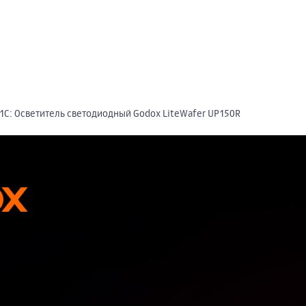
1С: Осветитель светодиодный Godox LiteWafer UP150R