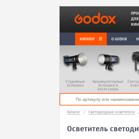
ПРО
ДЛЯ
КИН
КАТАЛОГ
O GODOX
Н
Студийные
Аккумуляторные
Свето
вспышки
вспышки и
осве
аксессуары
Каталог
/
Светодиодные осветители
Осветитель светод