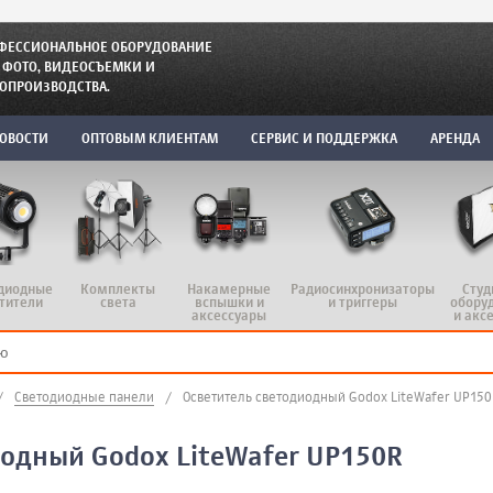
ФЕССИОНАЛЬНОЕ ОБОРУДОВАНИЕ
 ФОТО, ВИДЕОСЪЕМКИ И
ОПРОИЗВОДСТВА.
ОВОСТИ
ОПТОВЫМ КЛИЕНТАМ
СЕРВИС И ПОДДЕРЖКА
АРЕНДА
диодные
Комплекты
Радиосинхронизаторы
Студ
Накамерные
тители
света
и триггеры
обору
вспышки и
и акс
аксессуары
/
Светодиодные панели
/
Осветитель светодиодный Godox LiteWafer UP150
иодный Godox LiteWafer UP150R