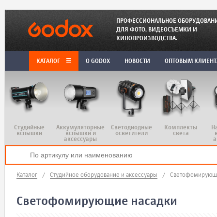
ПРОФЕССИОНАЛЬНОЕ ОБОРУДОВАН
ДЛЯ ФОТО, ВИДЕОСЪЕМКИ И
КИНОПРОИЗВОДСТВА.
КАТАЛОГ
O GODOX
НОВОСТИ
ОПТОВЫМ КЛИЕН
Студийные
Аккумуляторные
Светодиодные
Комплекты
Н
вспышки
вспышки и
осветители
света
аксессуары
а
Каталог
/
Студийное оборудование и аксессуары
/
Светофомирующи
Светофомирующие насадки