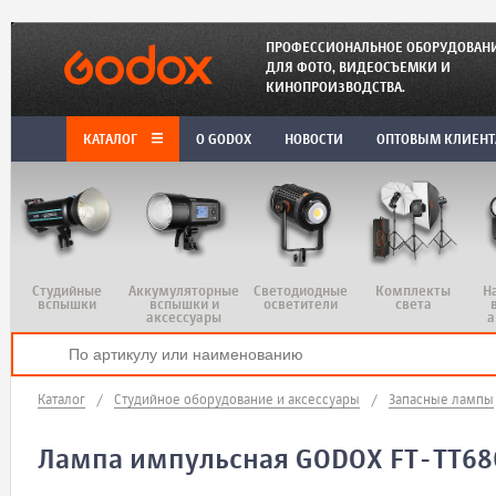
ПРОФЕССИОНАЛЬНОЕ ОБОРУДОВАН
ДЛЯ ФОТО, ВИДЕОСЪЕМКИ И
КИНОПРОИЗВОДСТВА.
КАТАЛОГ
O GODOX
НОВОСТИ
ОПТОВЫМ КЛИЕН
Студийные
Аккумуляторные
Светодиодные
Комплекты
Н
вспышки
вспышки и
осветители
света
аксессуары
а
Каталог
/
Студийное оборудование и аксессуары
/
Запасные лампы
Лампа импульсная GODOX FT-TT68