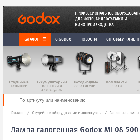
ПРОФЕССИОНАЛЬНОЕ ОБОРУДОВАН
ДЛЯ ФОТО, ВИДЕОСЪЕМКИ И
КИНОПРОИЗВОДСТВА.
КАТАЛОГ
O GODOX
НОВОСТИ
ОПТОВЫМ КЛИЕН
Студийные
Аккумуляторные
Светодиодные
Комплекты
Н
вспышки
вспышки и
осветители
света
аксессуары
а
Каталог
/
Студийное оборудование и аксессуары
/
Запасные лампы
Лампа галогенная Godox ML08 500