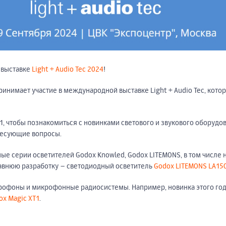
 выставке
Light + Audio Tec 2024
!
инимает участие в международной выставке Light + Audio Tec, котора
, чтобы познакомиться с новинками светового и звукового оборудо
ресующие вопросы.
е серии осветителей Godox Knowled, Godox LITEMONS, в том числе
авнюю разработку – светодиодный осветитель
Godox LITEMONS LA15
рофоны и микрофонные радиосистемы. Например, новинка этого го
ox Magic XT1
.