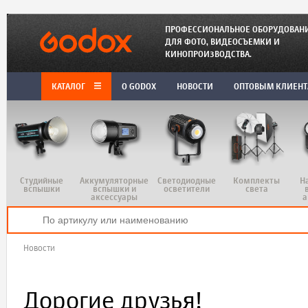
ПРОФЕССИОНАЛЬНОЕ ОБОРУДОВАН
ДЛЯ ФОТО, ВИДЕОСЪЕМКИ И
КИНОПРОИЗВОДСТВА.
КАТАЛОГ
O GODOX
НОВОСТИ
ОПТОВЫМ КЛИЕН
Студийные
Аккумуляторные
Светодиодные
Комплекты
Н
вспышки
вспышки и
осветители
света
аксессуары
а
Новости
Дорогие друзья!