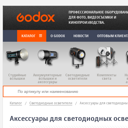
ПРОФЕССИОНАЛЬНОЕ ОБОРУДОВАН
ДЛЯ ФОТО, ВИДЕОСЪЕМКИ И
КИНОПРОИЗВОДСТВА.
КАТАЛОГ
O GODOX
НОВОСТИ
ОПТОВЫМ КЛИЕН
Студийные
Аккумуляторные
Светодиодные
Комплекты
Н
вспышки
вспышки и
осветители
света
аксессуары
а
Каталог
/
Светодиодные осветители
/
Аксессуары для светодиодны
Аксессуары для светодиодных осв