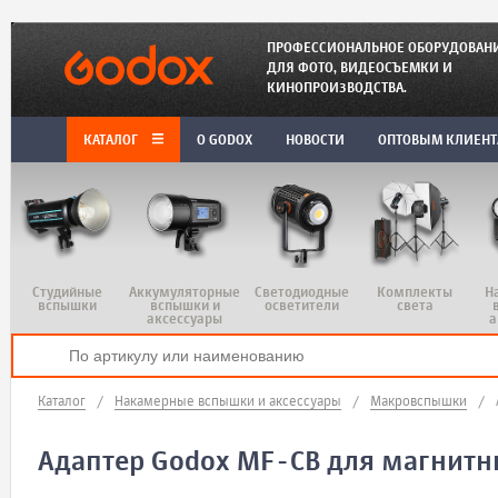
ПРОФЕССИОНАЛЬНОЕ ОБОРУДОВАН
ДЛЯ ФОТО, ВИДЕОСЪЕМКИ И
КИНОПРОИЗВОДСТВА.
КАТАЛОГ
O GODOX
НОВОСТИ
ОПТОВЫМ КЛИЕН
Студийные
Аккумуляторные
Светодиодные
Комплекты
Н
вспышки
вспышки и
осветители
света
аксессуары
а
Каталог
/
Накамерные вспышки и аксессуары
/
Макровспышки
/
Адаптер Godox MF-CB для магнитн