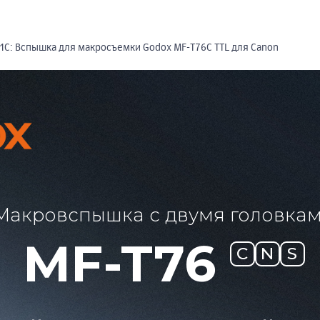
1С: Вспышка для макросъемки Godox MF-T76C TTL для Canon
Макровспышка с двумя головка
MF-T76
C
N
S