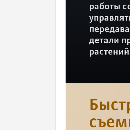
работы с
управлят
передава
детали п
растений
Быст
съемк