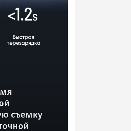
емя
ной
ую съемку
 точной