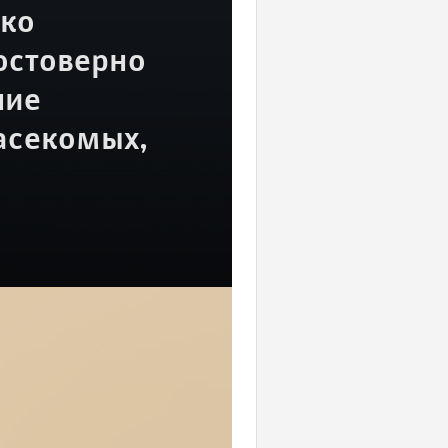
гко
остоверно
шие
асекомых,