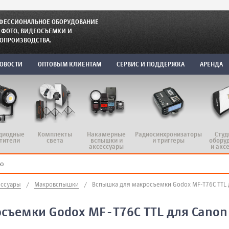
ФЕССИОНАЛЬНОЕ ОБОРУДОВАНИЕ
 ФОТО, ВИДЕОСЪЕМКИ И
ОПРОИЗВОДСТВА.
ОВОСТИ
ОПТОВЫМ КЛИЕНТАМ
СЕРВИС И ПОДДЕРЖКА
АРЕНДА
диодные
Комплекты
Радиосинхронизаторы
Студ
Накамерные
тители
света
и триггеры
обору
вспышки и
и акс
аксессуары
ессуары
/
Макровспышки
/
Вспышка для макросъемки Godox MF-T76C TTL 
съемки Godox MF-T76C TTL для Canon