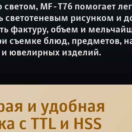
о светом, MF-T76 помогает ле
ь светотеневым рисунком и д
ть фактуру, объем и мельчай
ри съемке блюд, предметов, н
 и ювелирных изделий.
рая и удобная
а с TTL и HSS