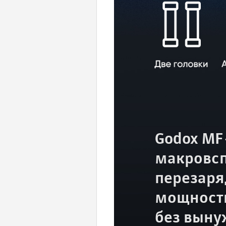
Godox MF
макровсп
перезаря
мощности
без выну