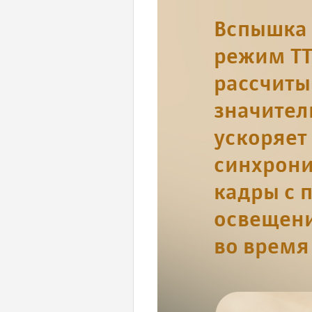
Вспышка 
режим TT
рассчиты
значител
ускоряет
синхрони
кадры с 
освещени
во время