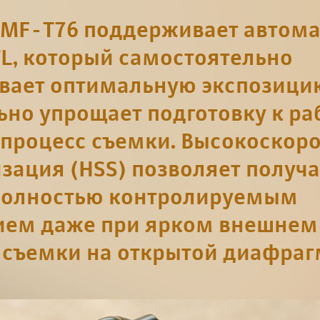
MF-T76 поддерживает автом
L, который самостоятельно
вает оптимальную экспозицию
ьно упрощает подготовку к ра
 процесс съемки. Высокоскор
зация (HSS) позволяет получа
полностью контролируемым
ем даже при ярком внешнем 
 съемки на открытой диафраг