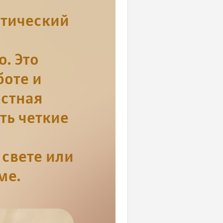
атический
. Это
боте и
остная
ть четкие
свете или
ме.