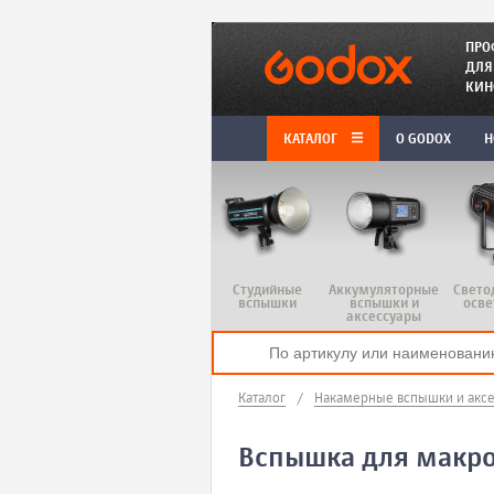
ПРО
ДЛЯ
КИН
КАТАЛОГ
O GODOX
Н
Студийные
Аккумуляторные
Свето
вспышки
вспышки и
осве
аксессуары
Каталог
/
Накамерные вспышки и акс
Вспышка для макро