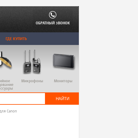
ОБРАТНЫЙ ЗВОНОК
ГДЕ КУПИТЬ
ийное
Микрофоны
Мониторы
дование
ессуары
для Canon