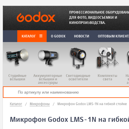
ПРОФЕССИОНАЛЬНОЕ ОБОРУДОВАН
ДЛЯ ФОТО, ВИДЕОСЪЕМКИ И
КИНОПРОИЗВОДСТВА.
КАТАЛОГ
O GODOX
НОВОСТИ
ОПТОВЫМ КЛИЕН
Студийные
Аккумуляторные
Светодиодные
Комплекты
Н
вспышки
вспышки и
осветители
света
аксессуары
а
Каталог
/
Микрофоны
/
Микрофон Godox LMS-1N на гибкой стойке
Микрофон Godox LMS-1N на гибкой