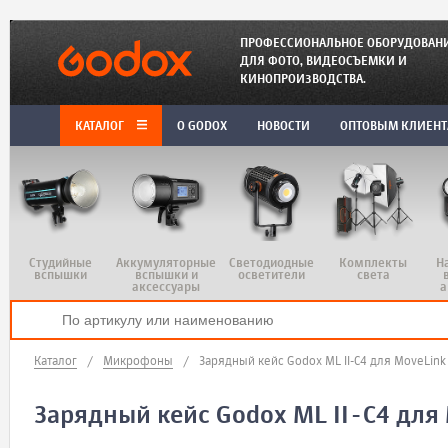
ПРОФЕССИОНАЛЬНОЕ ОБОРУДОВАН
ДЛЯ ФОТО, ВИДЕОСЪЕМКИ И
КИНОПРОИЗВОДСТВА.
КАТАЛОГ
O GODOX
НОВОСТИ
ОПТОВЫМ КЛИЕН
Студийные
Аккумуляторные
Светодиодные
Комплекты
Н
вспышки
вспышки и
осветители
света
аксессуары
а
Каталог
/
Микрофоны
/
Зарядный кейс Godox ML II-C4 для MoveLink 
Зарядный кейс Godox ML II-C4 для 