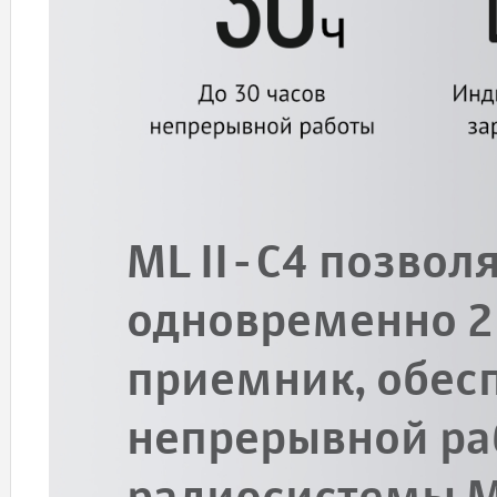
ML II-C4 позвол
одновременно 2 
приемник, обесп
непрерывной р