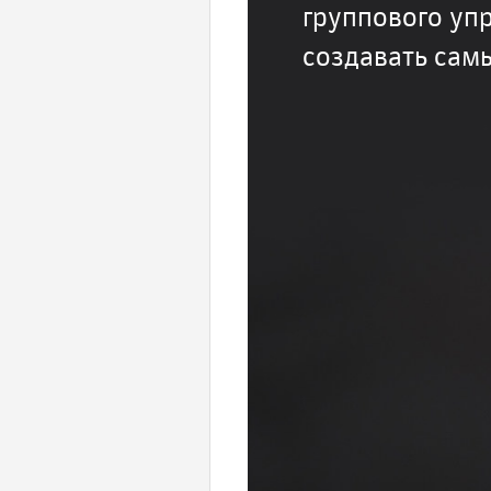
группового уп
создавать сам