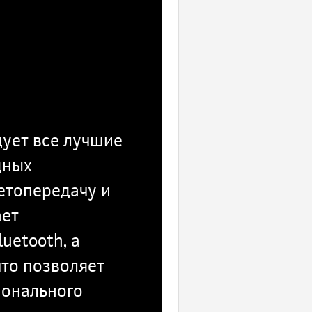
дует все лучшие
дных
етопередачу и
ает
uetooth, а
то позволяет
ионального