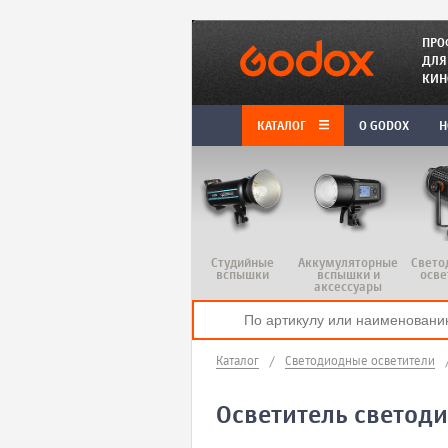
ПРО
ДЛЯ
КИН
КАТАЛОГ
O GODOX
Н
Студийные
Аккумуляторные
Свето
вспышки
вспышки и
осве
аксессуары
Каталог
/
Светодиодные осветители
Осветитель светод