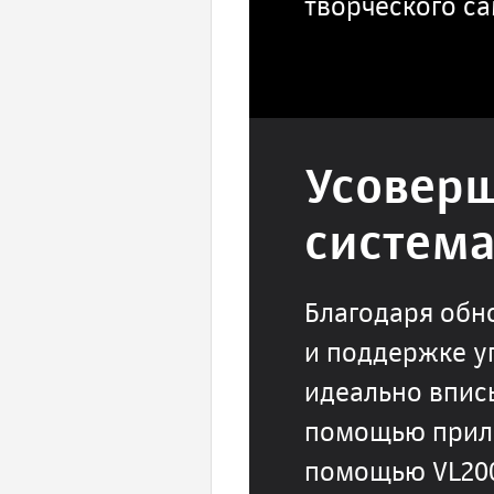
творческого с
Усовер
система
Благодаря обн
и поддержке уп
идеально впис
помощью прилож
помощью VL200