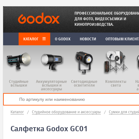
ПРОФЕССИОНАЛЬНОЕ ОБОРУДОВАН
ДЛЯ ФОТО, ВИДЕОСЪЕМКИ И
КИНОПРОИЗВОДСТВА.
КАТАЛОГ
O GODOX
НОВОСТИ
ОПТОВЫМ КЛИЕН
Студийные
Аккумуляторные
Светодиодные
Комплекты
Н
вспышки
вспышки и
осветители
света
аксессуары
а
Каталог
/
Студийное оборудование и аксессуары
/
Сумки для студи
Салфетка Godox GC01