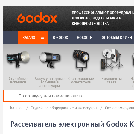
ПРОФЕССИОНАЛЬНОЕ ОБОРУДОВАН
ДЛЯ ФОТО, ВИДЕОСЪЕМКИ И
КИНОПРОИЗВОДСТВА.
КАТАЛОГ
O GODOX
НОВОСТИ
ОПТОВЫМ КЛИЕН
Студийные
Аккумуляторные
Светодиодные
Комплекты
Н
вспышки
вспышки и
осветители
света
аксессуары
а
Каталог
/
Студийное оборудование и аксессуары
/
Светофомирующи
Рассеиватель электронный Godox 