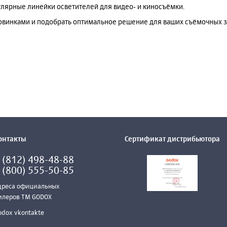
улярные линейки осветителей для видео‑ и киносъёмки.
новинками и подобрать оптимальное решение для ваших съёмочных з
онтакты
Сертификат дистрибьютора
 (812) 498-48-88
 (800) 555-50-85
дреса официальных
илеров ТМ GODOX
odox vkontakte