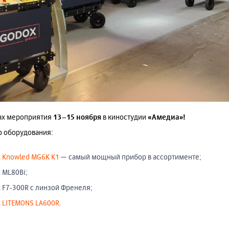
ах мероприятия
13–15 ноября
в киностудии
«Амедиа»!
о оборудования:
 Knowled MG6K K1
— самый мощный прибор в ассортименте;
 ML80Bi;
 F7‑300R с линзой Френеля;
 LITEMONS LA600R
.