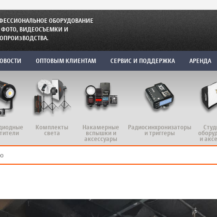
ФЕССИОНАЛЬНОЕ ОБОРУДОВАНИЕ
 ФОТО, ВИДЕОСЪЕМКИ И
ОПРОИЗВОДСТВА.
ОВОСТИ
ОПТОВЫМ КЛИЕНТАМ
СЕРВИС И ПОДДЕРЖКА
АРЕНДА
диодные
Комплекты
Радиосинхронизаторы
Студ
Накамерные
тители
света
и триггеры
обору
вспышки и
и акс
аксессуары