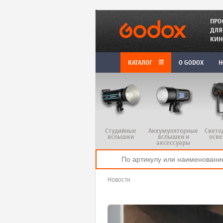
ПРО
ДЛЯ
КИН
КАТАЛОГ
O GODOX
Н
Студийные
Аккумуляторные
Свето
вспышки
вспышки и
осве
аксессуары
Новости