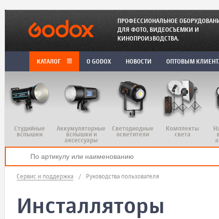
ПРОФЕССИОНАЛЬНОЕ ОБОРУДОВАН
ДЛЯ ФОТО, ВИДЕОСЪЕМКИ И
КИНОПРОИЗВОДСТВА.
КАТАЛОГ
O GODOX
НОВОСТИ
ОПТОВЫМ КЛИЕН
Студийные
Аккумуляторные
Светодиодные
Комплекты
Н
вспышки
вспышки и
осветители
света
аксессуары
а
Сервис и поддержка
/
Руководства пользователя
Инсталляторы